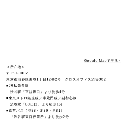
Google Mapで見る>
＜所在地＞
〒150-0002
東京都渋谷区渋谷1丁目12番2号 クロスオフィス渋谷302
■JR私鉄各線
渋谷駅「宮益坂口」より徒歩4分
■東京メトロ銀座線／半蔵門線／副都心線
渋谷駅「B3出口」より徒歩1分
■都営バス（渋88・池86・早81）
「渋谷駅東口停留所」より徒歩2分